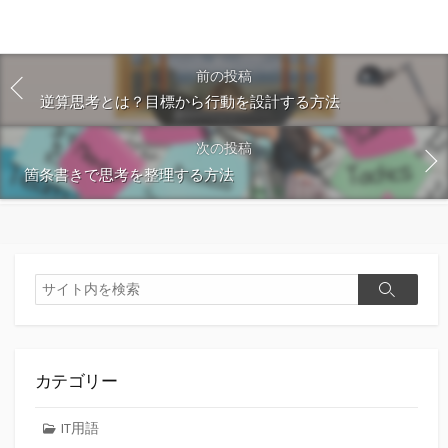
前の投稿
逆算思考とは？目標から行動を設計する方法
次の投稿
箇条書きで思考を整理する方法
検
検
索
索
カテゴリー
IT用語