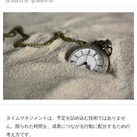
公
最
2018-11-16
2026-07-05
開
終
日
更
新
日
タイムマネジメントは、予定を詰め込む技術ではありませ
ん。限られた時間を、成果につながる行動に配分するための
考え方です。