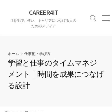
コ
ン
CAREER4IT
テ
検
メ
ITを学び、使い、キャリアにつなげる人の
ン
索
ニ
ためのメディア
ツ
切
ュ
へ
り
ー
替
ス
え
キ
ッ
ホーム
>
仕事術・学び方
プ
学習と仕事のタイムマネジ
メント｜時間を成果につなげ
る設計