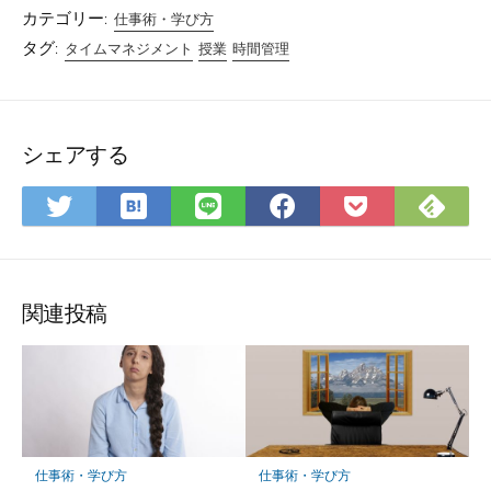
カテゴリー:
仕事術・学び方
タグ:
タイムマネジメント
授業
時間管理
シェアする
は
Fee
Twitter
LINE
Facebook
Pocket
て
で
で
で
で
に
な
購
シ
シ
シ
保
ブ
読
ェ
ェ
ェ
存
ッ
ア
ア
ア
関連投稿
ク
マ
ー
ク
に
保
仕事術・学び方
仕事術・学び方