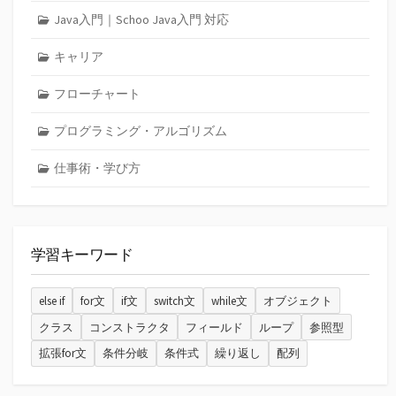
Java入門｜Schoo Java入門 対応
キャリア
フローチャート
プログラミング・アルゴリズム
仕事術・学び方
学習キーワード
else if
for文
if文
switch文
while文
オブジェクト
クラス
コンストラクタ
フィールド
ループ
参照型
拡張for文
条件分岐
条件式
繰り返し
配列