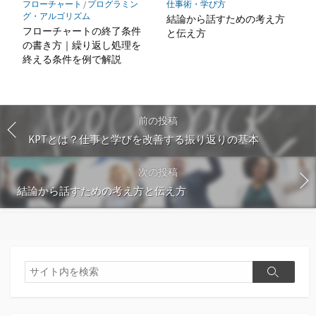
フローチャート
/
プログラミン
仕事術・学び方
グ・アルゴリズム
結論から話すための考え方
フローチャートの終了条件
と伝え方
の書き方｜繰り返し処理を
終える条件を例で解説
前の投稿
KPTとは？仕事と学びを改善する振り返りの基本
次の投稿
結論から話すための考え方と伝え方
検
検
索
索