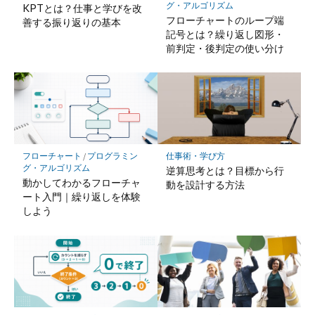
存
グ・アルゴリズム
KPTとは？仕事と学びを改
フローチャートのループ端
善する振り返りの基本
記号とは？繰り返し図形・
前判定・後判定の使い分け
フローチャート
/
プログラミン
仕事術・学び方
グ・アルゴリズム
逆算思考とは？目標から行
動かしてわかるフローチャ
動を設計する方法
ート入門｜繰り返しを体験
しよう