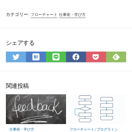
カテゴリー:
フローチャート
仕事術・学び方
シェアする
は
Fee
Twitter
LINE
Facebook
Pocket
て
で
で
で
で
に
な
購
シ
シ
シ
保
ブ
読
ェ
ェ
ェ
存
ッ
ア
ア
ア
関連投稿
ク
マ
ー
ク
に
保
仕事術・学び方
フローチャート
/
プログラミン