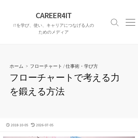
コ
ン
CAREER4IT
テ
検
メ
ITを学び、使い、キャリアにつなげる人の
ン
索
ニ
ためのメディア
ツ
切
ュ
へ
り
ー
替
ス
え
キ
ッ
ホーム
>
フローチャート
/
仕事術・学び方
プ
フローチャートで考える力
を鍛える方法
公
最
2018-10-05
2026-07-05
開
終
日
更