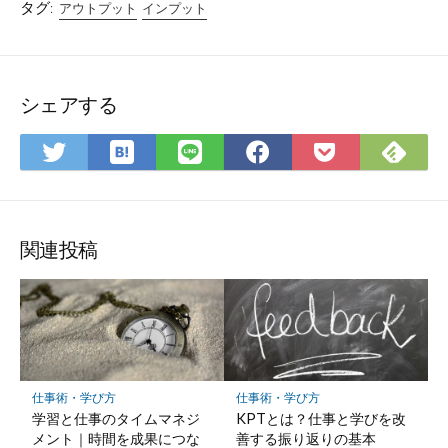
タグ:
アウトプット
インプット
シェアする
は
Fee
Twitter
LINE
Facebook
Pocket
て
で
で
で
で
に
な
購
シ
シ
シ
保
ブ
読
ェ
ェ
ェ
存
ッ
ア
ア
ア
関連投稿
ク
マ
ー
ク
に
保
仕事術・学び方
仕事術・学び方
存
学習と仕事のタイムマネジ
KPTとは？仕事と学びを改
メント｜時間を成果につな
善する振り返りの基本