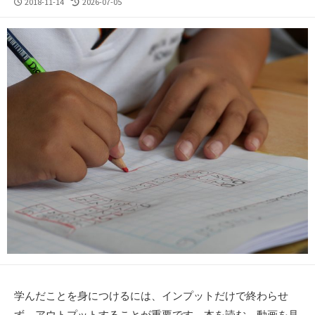
公
最
2018-11-14
2026-07-05
開
終
日
更
新
日
学んだことを身につけるには、インプットだけで終わらせ
ず、アウトプットすることが重要です。本を読む、動画を見