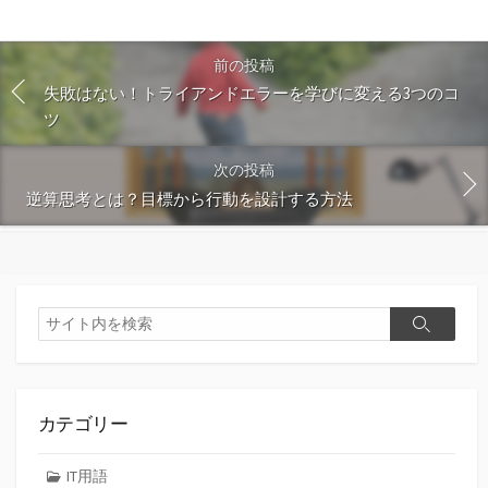
前の投稿
失敗はない！トライアンドエラーを学びに変える3つのコ
ツ
次の投稿
逆算思考とは？目標から行動を設計する方法
検
検
索
索
カテゴリー
IT用語