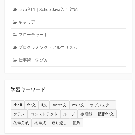
Java入門｜Schoo Java入門 対応
キャリア
フローチャート
プログラミング・アルゴリズム
仕事術・学び方
学習キーワード
else if
for文
if文
switch文
while文
オブジェクト
クラス
コンストラクタ
ループ
参照型
拡張for文
条件分岐
条件式
繰り返し
配列