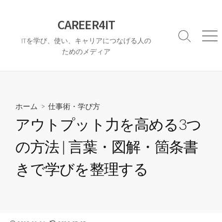
コ
ン
CAREER4IT
テ
検
メ
ITを学び、使い、キャリアにつなげる人の
ン
索
ニ
ためのメディア
ツ
切
ュ
へ
り
ー
替
ス
え
キ
ッ
ホーム
>
仕事術・学び方
プ
アウトプット力を高める3つ
の方法 | 言葉・図解・箇条書
きで学びを整理する