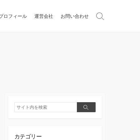
プロフィール
運営会社
お問い合わせ
検
索
切
り
替
え
検
検
索
索
カテゴリー