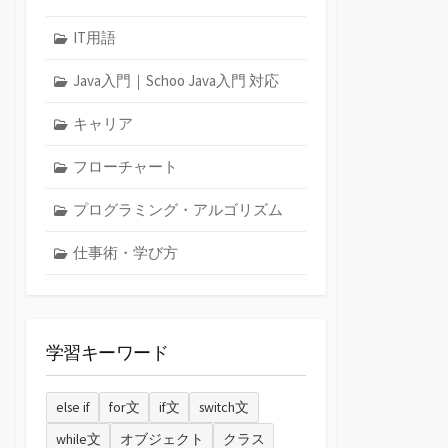
IT用語
Java入門｜Schoo Java入門 対応
キャリア
フローチャート
プログラミング・アルゴリズム
仕事術・学び方
学習キーワード
else if
for文
if文
switch文
while文
オブジェクト
クラス