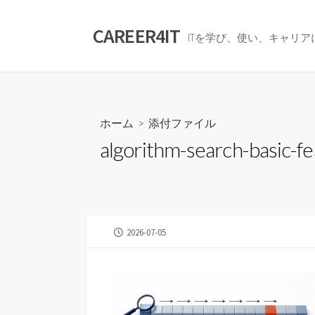
コ
ン
CAREER4IT
ITを学び、使い、キャリ
テ
ン
ツ
へ
ス
ホーム
> 添付ファイル
キ
algorithm-search-basic-f
ッ
プ
公
2026-07-05
開
日